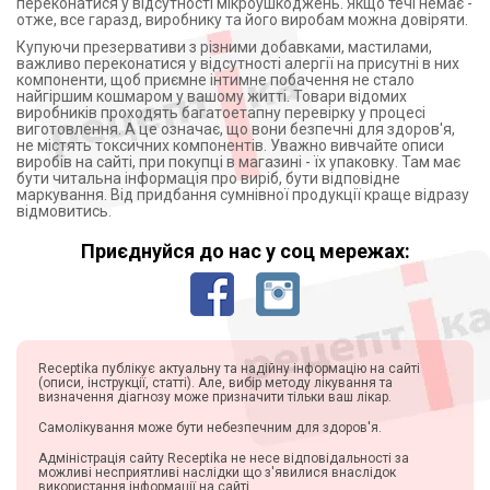
переконатися у відсутності мікроушкоджень. Якщо течі немає -
отже, все гаразд, виробнику та його виробам можна довіряти.
Купуючи презервативи з різними добавками, мастилами,
важливо переконатися у відсутності алергії на присутні в них
компоненти, щоб приємне інтимне побачення не стало
найгіршим кошмаром у вашому житті. Товари відомих
виробників проходять багатоетапну перевірку у процесі
виготовлення. А це означає, що вони безпечні для здоров'я,
не містять токсичних компонентів. Уважно вивчайте описи
виробів на сайті, при покупці в магазині - їх упаковку. Там має
бути читальна інформація про виріб, бути відповідне
маркування. Від придбання сумнівної продукції краще відразу
відмовитись.
Приєднуйся до нас у соц мережах:
Receptika публікує актуальну та надійну інформацію на сайті
(описи, інструкції, статті). Але, вибір методу лікування та
визначення діагнозу може призначити тільки ваш лікар.
Самолікування може бути небезпечним для здоров'я.
Адміністрація сайту Receptika не несе відповідальності за
можливі несприятливі наслідки що з'явилися внаслідок
використання інформації на сайті.