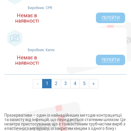
Виробник: CPR
Немає в
ПЕРЕЙТИ
наявності
Виробник: Karex
Немає в
ПЕРЕЙТИ
наявності
«
1
2
3
4
5
»
Презервативи – один із найнадійніших методів контрацепції
та захисту від інфекцій, що передаються статевим шляхом. Це
нехитре пристосування, що є тонкостінним трубчастим виріб з
еластичного матеріалу, із закритим кінцем з одного боку і