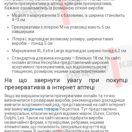
купити презервативи в аптеці, крім ціни презервативів,
бажано ознайомитись із розмірною сіткою виробів:
Моделі з маркуванням S є базовими, їх ширина становить
4–3 см.
Презервативи з літерою M на упаковці мають 5 см
завширшки.
Літера L відповідає великому розміру, ширина таких
виробів – понад 5 см.
Маркування XL, Extra Large відповідає ширині понад 6,2 см.
Стандартна довжина кондому – близько 18 см. На сайті
онлайн аптеки Receptika представлений широкий
асортимент презервативів, що відрізняються за
товщиною, розміром, іншими характеристиками.
На що звернути увагу при покупці
презервативів в інтернет аптеці
Якщо ви вирішили купити презервативи онлайн та точно
визначилися з розмірами виробів, рекомендуємо докладніше
вивчити асортиментний ряд, представлений на сайті інтернет-
магазину
медичних товарів
Рецептіка. Тут представлено
універсальні, класичні моделі відомих марок: Durex, Contex,
Dolphi, Lex. Також на сайті можна підібрати вироби
незвичайної форми, з пухирцями, ребрами, іншими
елементами, що посилюють сексуальні відчуття від
використання. В онлайн аптеці Receptika ви знайдете: