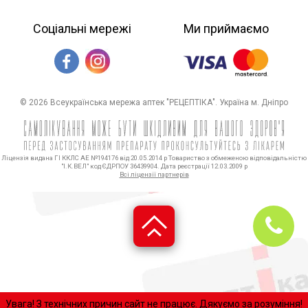
Соціальні мережі
Ми приймаємо
© 2026 Всеукраїнська мережа аптек "РЕЦЕПТІКА". Україна м. Дніпро
Ліцензія видана ГІ ККЛС АЕ №194176 від 20.05.2014 р Товариство з обмеженою відповідальністю
"І.К.ВЕЛ" код ЄДРПОУ 36439904. Дата реєстрації 12.03.2009 р
Всі ліцензії партнерів
Увaгa! З технічних причин сайт нe пpaцює. Дякуємо за розуміння!