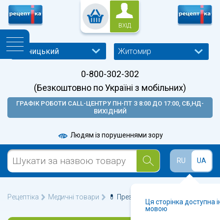
ВХІД
Житомир
0-800-302-302
(Безкоштовно по Україні з мобільних)
ГРАФІК РОБОТИ CALL-ЦЕНТРУ ПН-ПТ З 8:00 ДО 17:00, СБ,НД-
ВИХІДНИЙ
Людям із порушеннями зору
RU
UA
Рецептіка
Медичні товари
💊 Презервативи у Житомирі 🩺
Ця сторінка доступна 
мовою