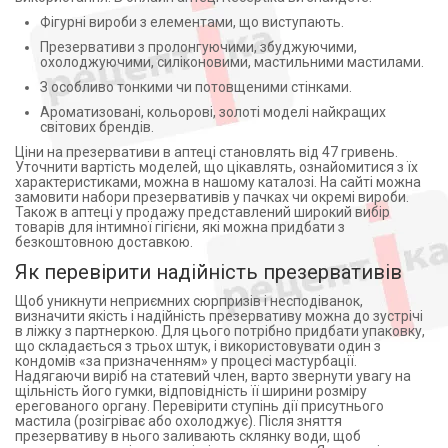
Фігурні вироби з елементами, що виступають.
Презервативи з пролонгуючими, збуджуючими,
охолоджуючими, силіконовими, мастильними мастилами.
З особливо тонкими чи потовщеними стінками.
Ароматизовані, кольорові, золоті моделі найкращих
світових брендів.
Ціни на презервативи в аптеці становлять від 47 гривень.
Уточнити вартість моделей, що цікавлять, ознайомитися з їх
характеристиками, можна в нашому каталозі. На сайті можна
замовити набори презервативів у пачках чи окремі вироби.
Також в аптеці у продажу представлений широкий вибір
товарів для інтимної гігієни, які можна придбати з
безкоштовною доставкою.
Як перевірити надійність презервативів
Щоб уникнути неприємних сюрпризів і несподіванок,
визначити якість і надійність презервативу можна до зустрічі
в ліжку з партнеркою. Для цього потрібно придбати упаковку,
що складається з трьох штук, і використовувати один з
кондомів «за призначенням» у процесі мастурбації.
Надягаючи виріб на статевий член, варто звернути увагу на
щільність його гумки, відповідність її ширини розміру
ерегованого органу. Перевірити ступінь дії присутнього
мастила (розігріває або охолоджує). Після зняття
презервативу в нього заливають склянку води, щоб