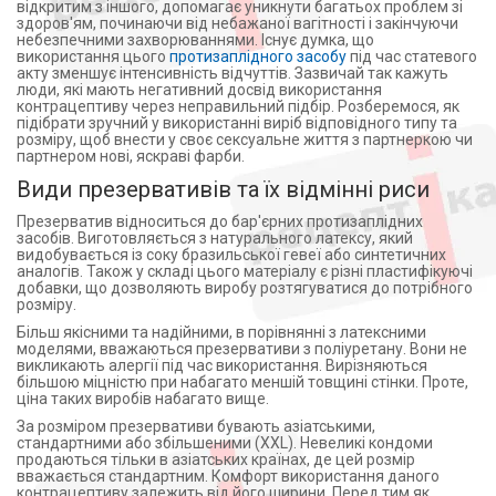
відкритим з іншого, допомагає уникнути багатьох проблем зі
здоров'ям, починаючи від небажаної вагітності і закінчуючи
небезпечними захворюваннями. Існує думка, що
використання цього
протизаплідного засобу
під час статевого
акту зменшує інтенсивність відчуттів. Зазвичай так кажуть
люди, які мають негативний досвід використання
контрацептиву через неправильний підбір. Розберемося, як
підібрати зручний у використанні виріб відповідного типу та
розміру, щоб внести у своє сексуальне життя з партнеркою чи
партнером нові, яскраві фарби.
Види презервативів та їх відмінні риси
Презерватив відноситься до бар'єрних протизаплідних
засобів. Виготовляється з натурального латексу, який
видобувається із соку бразильської гевеї або синтетичних
аналогів. Також у складі цього матеріалу є різні пластифікуючі
добавки, що дозволяють виробу розтягуватися до потрібного
розміру.
Більш якісними та надійними, в порівнянні з латексними
моделями, вважаються презервативи з поліуретану. Вони не
викликають алергії під час використання. Вирізняються
більшою міцністю при набагато меншій товщині стінки. Проте,
ціна таких виробів набагато вище.
За розміром презервативи бувають азіатськими,
стандартними або збільшеними (XXL). Невеликі кондоми
продаються тільки в азіатських країнах, де цей розмір
вважається стандартним. Комфорт використання даного
контрацептиву залежить від його ширини. Перед тим як