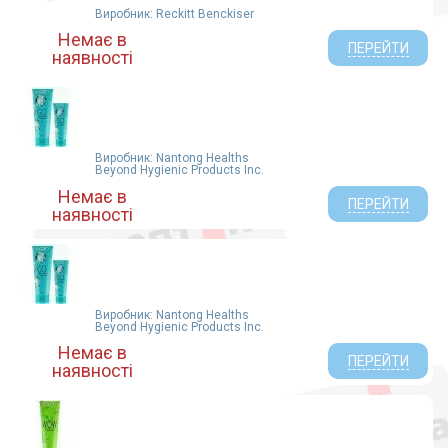
РЕККИТТ БЕНКИЗЕР ХЕЛСКЕР ВЕЛИКОБРИТАНИЯ
Виробник: Reckitt Benckiser
(2)
Немає в
Реккітт Бенкізер Хелскер (ЮКей) Лтд, Велика
ПЕРЕЙТИ
наявності
Британія( Виготовлено на площадці в Таїланді) (6)
Reckitt Benckiser Healthcare Manufacturing Ltd
(Таїланд) (1)
ЛекоПро ТОВ (Україна, Дніпро
(Дніпропетровськ)) (2)
Виробник: Nantong Healths
(1)
Beyond Hygienic Products Inc.
ОСК Фарм (4)
Немає в
ПЕРЕЙТИ
наявності
Виробник: Nantong Healths
Beyond Hygienic Products Inc.
Немає в
ПЕРЕЙТИ
наявності