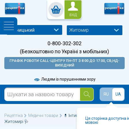
ВХІД
Житомир
0-800-302-302
(Безкоштовно по Україні з мобільних)
ГРАФІК РОБОТИ CALL-ЦЕНТРУ ПН-ПТ З 8:00 ДО 17:00, СБ,НД-
ВИХІДНИЙ
Людям із порушеннями зору
RU
UA
Рецептіка
Медичні товари
💊 Інтимні мастила і гелі у
Ця сторінка доступна 
Житомирі 🩺
мовою