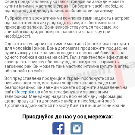
Серед представлених у каталозі товарів ви завжди можете
купити інтимне мастило в Україні. Вибирати засіб необхідно
відповідно до індивідуальних особливостей організму.
Лубриканти з ароматичними компонентами надають настрою
під час статевого акту, підходять тим, хто бентежиться
природних запахів. Вони використовуються так само, як і
звичайні склади, рівномірно наносяться на шкіру при
необхідності.
Однією з популярних є інтимне мастило Дюрекс, яка підходить
для чоловіків і жінок. Вона допомагає продовжити процес, не
сушить шкіру та не залишає слідів на постільній білизні. Ціна
одного тюбика вказана на сайті. Гелі з пантенолом ефективно
захищають слизову оболонку від пошкоджень, сприяють
загоєнню ран. Ви можете таке мастило інтимне купити в аптеці
або онлайн на сайті.
Вся представлена продукція в Україні пропонується за
низькою вартістю, оскільки товар поставляється до нас
безпосередньо. Ви завжди можете оформити замовлення на
сайті
Receptika.ua
або зателефонувати за вказаним
телефоном. Менеджер надасть всю необхідну інформацію
щодо продукції та допоможе вибрати необхідний засіб.
Доставка здійснюється по місту Київ та в інші регіони країни.
Приєднуйся до нас у соц мережах: