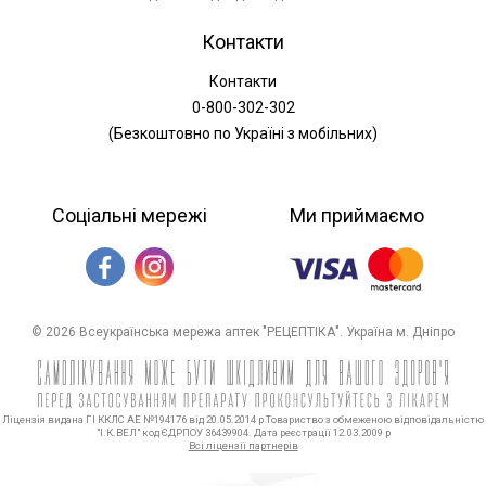
Контакти
Контакти
0-800-302-302
(Безкоштовно по Україні з мобільних)
Соціальні мережі
Ми приймаємо
© 2026 Всеукраїнська мережа аптек "РЕЦЕПТІКА". Україна м. Дніпро
Ліцензія видана ГІ ККЛС АЕ №194176 від 20.05.2014 р Товариство з обмеженою відповідальністю
"І.К.ВЕЛ" код ЄДРПОУ 36439904. Дата реєстрації 12.03.2009 р
Всі ліцензії партнерів