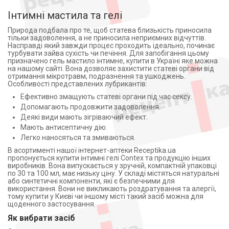
Інтимні мастила та гелі
Природа подбала про те, щоб статева близькість приносила
тільки задоволення, а не приносила неприємних відчуттів.
Насправді який завжди процес проходить ідеально, починає
турбувати зайва сухість чи печіння. Для запобігання цьому
призначено гель мастило інтимне, купити в Україні яке можна
на нашому сайті. Вона дозволяє захистити статеві органи від
отримання мікротравм, подразнення та ушкоджень.
Особливості представлених лубрикантів:
Ефективно змащують статеві органи під час сексу.
Допомагають продовжити задоволення.
Деякі види мають зігріваючий ефект.
Мають антисептичну дію.
Легко наносяться та змиваються.
В асортименті нашої інтернет-аптеки Receptika.ua
пропонується купити інтимні гелі Contex та продукцію інших
виробників. Вона випускається у зручній, компактній упаковці
по 30 та 100 мл, має низьку ціну. У складі містяться натуральні
або синтетичні компоненти, які є безпечними для
використання. Вони не викликають роздратування та алергії,
тому купити у Києві чи іншому місті такий засіб можна для
щоденного застосування.
Як вибрати засіб