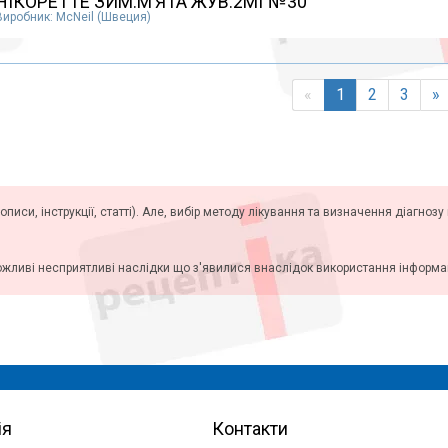
НІКОРЕТТЕ ЗИМ.М’ЯТА ЖУВ.2МГ№30
Виробник: McNeil (Швеция)
«
1
2
3
»
описи, інструкції, статті). Але, вибір методу лікування та визначення діагноз
ожливі несприятливі наслідки що з'явилися внаслідок використання інформаці
ія
Контакти