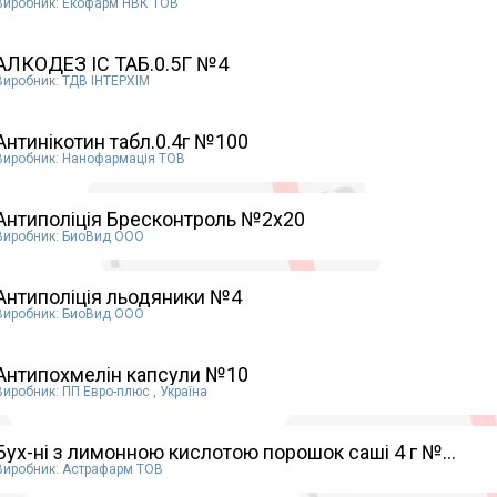
Виробник: Екофарм НВК ТОВ
АЛКОДЕЗ IC ТАБ.0.5Г №4
Виробник: ТДВ ІНТЕРХІМ
Антинікотин табл.0.4г №100
Виробник: Нанофармацiя ТОВ
Антиполіція Бресконтроль №2х20
Виробник: БиоВид ООО
Антиполіція льодяники №4
Виробник: БиоВид ООО
Антипохмелін капсули №10
Виробник: ПП Евро-плюс , Україна
Бух-ні з лимонною кислотою порошок саші 4 г №...
Виробник: Астрафарм ТОВ