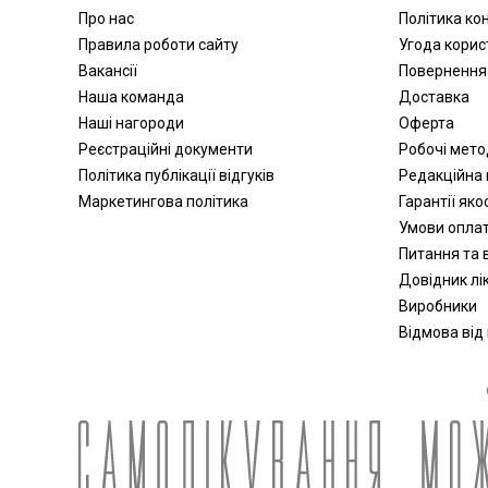
Про нас
Політика ко
Активатори води
Правила роботи сайту
Угода корис
Апарати для обличчя
Вакансії
Повернення
Віброакустичні апарати
Наша команда
Доставка
Партнерська програма
Наші нагороди
Оферта
дозиметри
Реєстраційні документи
Робочі мет
Стерилізація
Політика публікації відгуків
Редакційна 
Апатари Самоздрав
Маркетингова політика
Гарантії яко
Центрифуги
Умови опла
Допплери
Питання та в
Аспіратори
Довідник лік
Виробники
Слухові апарати
Відмова від
Косметичні прилади
Пульсоксиметри
Іригатори
Офтальмологічні вироби