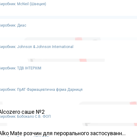
Виробник: McNeil (Швеция)
Виробник: Диас
Виробник: Johnson & Johnson International
Виробник: ТДВ ІНТЕРХІМ
Виробник: ПрАТ Фармацевтична фірма Дарниця
Alcozero саше №2
Виробник: Бобокало С.В. ФОП
Alko Mate розчин для перорального застосуванн...