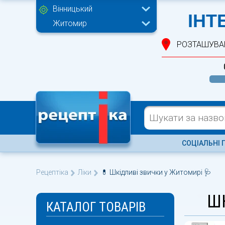
Вінницький
ІНТ
Житомир
РОЗТАШУВА
СОЦІАЛЬНІ 
Рецептіка
Ліки
💊 Шкідливі звички у Житомирі 🩺
Ш
КАТАЛОГ ТОВАРІВ