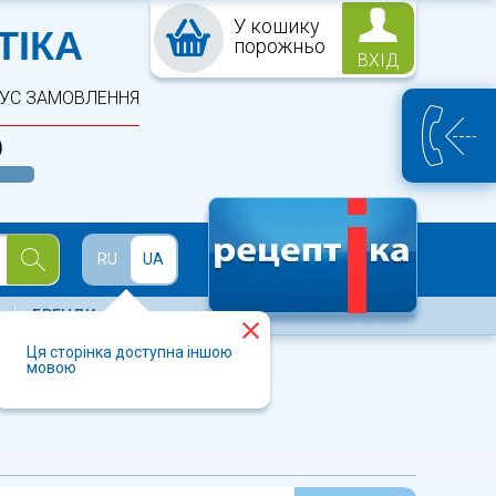
У кошику
ПТЕКА
ТІКА
порожньо
ВХІД
ТУС ЗАМОВЛЕННЯ
)
Й
RU
UA
БРЕНДИ
Ця сторінка доступна іншою
мовою