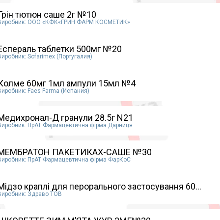
Грін тютюн саше 2г №10
Виробник: ООО «КФК«ГРИН ФАРМ КОСМЕТИК»
Еспераль таблетки 500мг №20
Виробник: Sofarimex (Португалия)
Колме 60мг 1мл ампули 15мл №4
Виробник: Faes Farma (Испания)
Медихронал-Д гранули 28.5г N21
Виробник: ПрАТ Фармацевтична фірма Дарниця
МЕМБРАТОН ПАКЕТИКАХ-САШЕ №30
Виробник: ПрАТ Фармацевтична фірма ФарКоС
Мідзо краплі для перорального застосування 60...
Виробник: Здраво ТОВ