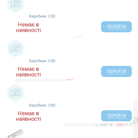
Dr. Frei (5)
Оспішес Україна ТОВ (3)
Виробник: OSD
Dongguan Aidisy (1)
Немає в
Не указан (20)
ПЕРЕЙТИ
наявності
Xi`an Arooxy Technology Co., Ltd., China (2)
Gamma (1)
Диас (2)
MEDISANA AG (1)
Виробник: OSD
Немає в
ПЕРЕЙТИ
наявності
Виробник: OSD
Немає в
ПЕРЕЙТИ
наявності