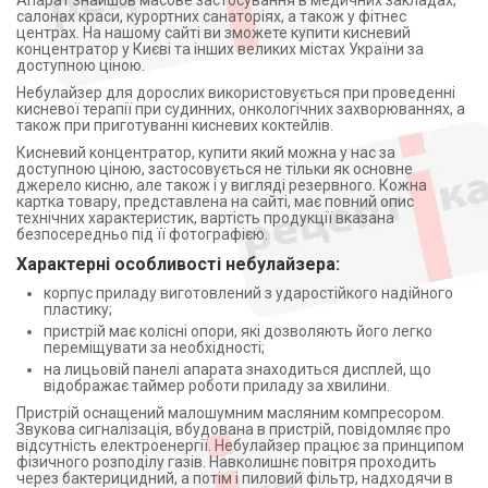
Апарат знайшов масове застосування в медичних закладах,
салонах краси, курортних санаторіях, а також у фітнес
центрах. На нашому сайті ви зможете купити кисневий
концентратор у Києві та інших великих містах України за
доступною ціною.
Небулайзер для дорослих використовується при проведенні
кисневої терапії при судинних, онкологічних захворюваннях, а
також при приготуванні кисневих коктейлів.
Кисневий концентратор, купити який можна у нас за
доступною ціною, застосовується не тільки як основне
джерело кисню, але також і у вигляді резервного. Кожна
картка товару, представлена на сайті, має повний опис
технічних характеристик, вартість продукції вказана
безпосередньо під її фотографією.
Характерні особливості небулайзера:
корпус приладу виготовлений з ударостійкого надійного
пластику;
пристрій має колісні опори, які дозволяють його легко
переміщувати за необхідності;
на лицьовій панелі апарата знаходиться дисплей, що
відображає таймер роботи приладу за хвилини.
Пристрій оснащений малошумним масляним компресором.
Звукова сигналізація, вбудована в пристрій, повідомляє про
відсутність електроенергії. Небулайзер працює за принципом
фізичного розподілу газів. Навколишнє повітря проходить
через бактерицидний, а потім і пиловий фільтр, надходячи в