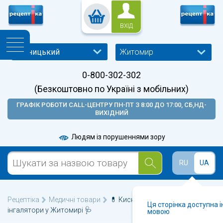
ВХІД
Житомир
0-800-302-302
(Безкоштовно по Україні з мобільних)
ГРАФІК РОБОТИ CALL-ЦЕНТРУ ПН-ПТ З 8:00 ДО 17:00, СБ,НД-
ВИХІДНИЙ
Людям із порушеннями зору
RU
UA
Рецептіка
Медичні товари
💊 Кисневі концентратори,
Ця сторінка доступна 
інгалятори у Житомирі 🩺
мовою