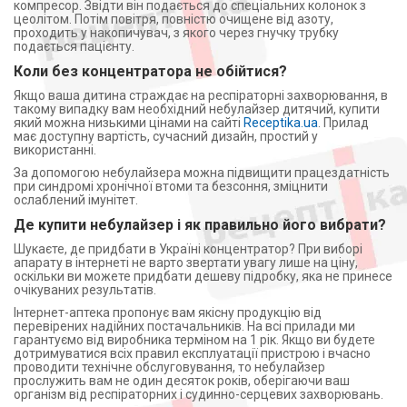
компресор. Звідти він подається до спеціальних колонок з
цеолітом. Потім повітря, повністю очищене від азоту,
проходить у накопичувач, з якого через гнучку трубку
подається пацієнту.
Коли без концентратора не обійтися?
Якщо ваша дитина страждає на респіраторні захворювання, в
такому випадку вам необхідний небулайзер дитячий, купити
який можна низькими цінами на сайті
Receptika.ua
. Прилад
має доступну вартість, сучасний дизайн, простий у
використанні.
За допомогою небулайзера можна підвищити працездатність
при синдромі хронічної втоми та безсоння, зміцнити
ослаблений імунітет.
Де купити небулайзер і як правильно його вибрати?
Шукаєте, де придбати в Україні концентратор? При виборі
апарату в інтернеті не варто звертати увагу лише на ціну,
оскільки ви можете придбати дешеву підробку, яка не принесе
очікуваних результатів.
Інтернет-аптека пропонує вам якісну продукцію від
перевірених надійних постачальників. На всі прилади ми
гарантуємо від виробника терміном на 1 рік. Якщо ви будете
дотримуватися всіх правил експлуатації пристрою і вчасно
проводити технічне обслуговування, то небулайзер
прослужить вам не один десяток років, оберігаючи ваш
організм від респіраторних і судинно-серцевих захворювань.