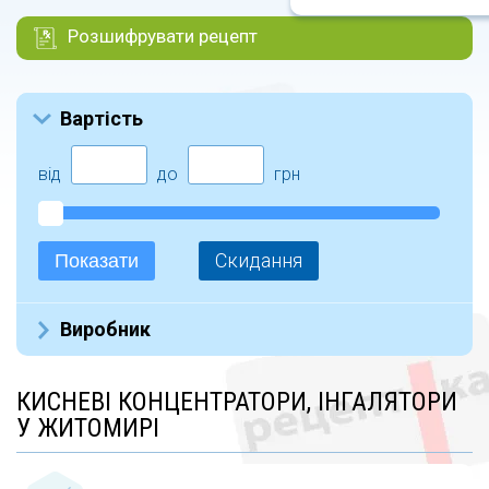
Розшифрувати рецепт
Вартість
від
до
грн
Скидання
Показати
Виробник
OSD (24)
КИСНЕВІ КОНЦЕНТРАТОРИ, ІНГАЛЯТОРИ
Omron (5)
У ЖИТОМИРІ
Dr.Frei (2)
VEGA (4)
Lipoelastic (7)