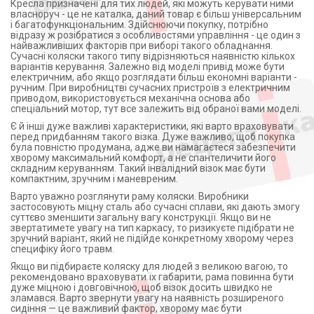
Кресла призначені для тих людей, які можуть керувати ними
власноруч - це не каталка, даний товар є більш універсальним
і багатофункціональним. Здійснюючи покупку, потрібно
відразу ж розібратися з особливостями управління - це один з
найважливіших факторів при виборі такого обладнання.
Сучасні коляски такого типу відрізняються наявністю кількох
варіантів керування. Залежно від моделі привід може бути
електричним, або якщо розглядати більш економні варіанти -
ручним. При виробництві сучасних пристроїв з електричним
приводом, використовується механічна основа або
спеціальний мотор, тут все залежить від обраної вами моделі.
Є й інші дуже важливі характеристики, які варто враховувати
перед придбанням такого візка. Дуже важливо, щоб покупка
була повністю продумана, адже ви намагаєтеся забезпечити
хворому максимальний комфорт, а не спантеличити його
складним керуванням. Такий інвалідний візок має бути
компактним, зручним і маневреним.
Варто уважно розглянути раму коляски. Виробники
застосовують міцну сталь або сучасні сплави, які дають змогу
суттєво зменшити загальну вагу конструкції. Якщо ви не
звертатимете увагу на тип каркасу, то ризикуєте підібрати не
зручний варіант, який не підійде конкретному хворому через
специфіку його травм.
Якщо ви підбираєте коляску для людей з великою вагою, то
рекомендовано враховувати їх габарити, рама повинна бути
дуже міцною і довговічною, щоб візок досить швидко не
зламався. Варто звернути увагу на наявність розширеного
сидіння — це важливий фактор, хворому має бути