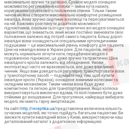
максимально зручно та затишно. Сучасні моделі оснащені
можливістю регулювання коляски — зміна кута нахилу,
коригування початкового положення спинки. Тільки таким
чином можна створити максимально комфортне розміщення
інваліда, йому зручно сидітиме в колясці та пересуватиметься
на ній. Важливо розглянути додаткові можливості
підлокітників, оскільки сьогодні практично всі моделі оснащені
варіантом, що знімається, який може постійно змінювати своє
положення залежно від потреб самого пацієнта. Більш дорогі
інвалідні візки оснащуються спеціальними ортопедичними
подушками — це максимальний рівень комфорту для пацієнта.
Ціни на інвалідні візки в Україні різні. Для пацієнтів, які не
можуть нормально зігнути ноги, передбачені моделі з
подовженою підніжкою, це дуже зручно та практично. Ціна
інвалідного крісла залежить від обладнання. Умови
експлуатації часто не враховуються, але дуже важливий
чинник. Якщо вам доведеться регулярно транспортувати візок
у транспортному засобі — подумайте над тим, щоб купити
інвалідне крісло (Україна), оснащене знімними колесами та
складним механізмом. Таким чином вона буде дуже
компактною та легкою для транспортування. Якщо коляска
використовується виключно вдома, то колі повинні бути дуже
стійкими до зношування. Для прогулянок, найкраще вибирати
моделі, які мають гарну амортизацію.
На сайті
http://receptika.ua/
представлена величезна кількість
сучасних моделей, які точно підійдуть багатьом пацієнтам. Ви
зможете купити інвалідний візок у Києві, використовуючи наш
деталізований каталог з додатковою інформацією.