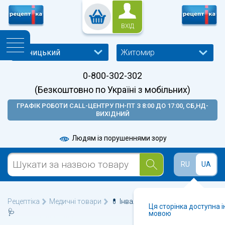
ВХІД
Житомир
0-800-302-302
(Безкоштовно по Україні з мобільних)
ГРАФІК РОБОТИ CALL-ЦЕНТРУ ПН-ПТ З 8:00 ДО 17:00, СБ,НД-
ВИХІДНИЙ
Людям із порушеннями зору
RU
UA
Рецептіка
Медичні товари
💊 Інвалідні коляски у Житомирі
Ця сторінка доступна 
🩺
мовою