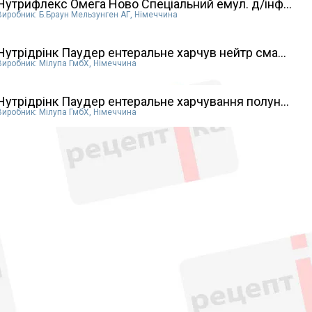
Нутрифлекс Омега Ново Спеціальний емул. д/інф...
Виробник: Б.Браун Мельзунген АГ, Німеччина
Нутрідрінк Паудер ентеральне харчув нейтр сма...
Виробник: Мілупа ГмбХ, Німеччина
Нутрідрінк Паудер ентеральне харчування полун...
Виробник: Мілупа ГмбХ, Німеччина