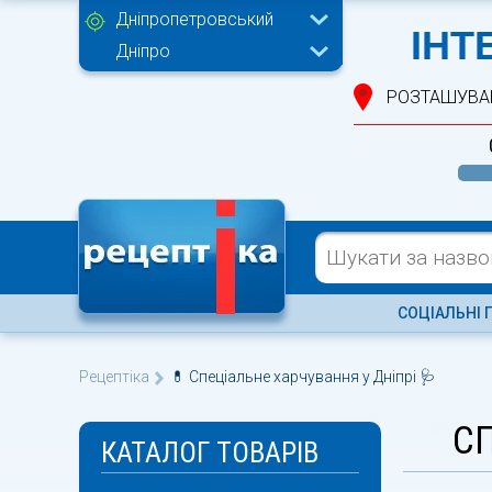
Дніпропетровський
ІНТ
Дніпро
РОЗТАШУВА
СОЦІАЛЬНІ 
Рецептіка
💊 Спеціальне харчування у Дніпрі 🩺
СП
КАТАЛОГ ТОВАРІВ