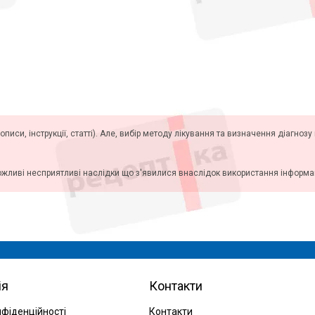
описи, інструкції, статті). Але, вибір методу лікування та визначення діагноз
ожливі несприятливі наслідки що з'явилися внаслідок використання інформаці
ія
Контакти
нфіденційності
Контакти