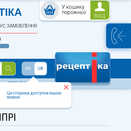
У кошику
ПТЕКА
ТІКА
порожньо
ВХІД
ТУС ЗАМОВЛЕННЯ
)
Й
RU
UA
БРЕНДИ
Ця сторінка доступна іншою
мовою
ІПРІ