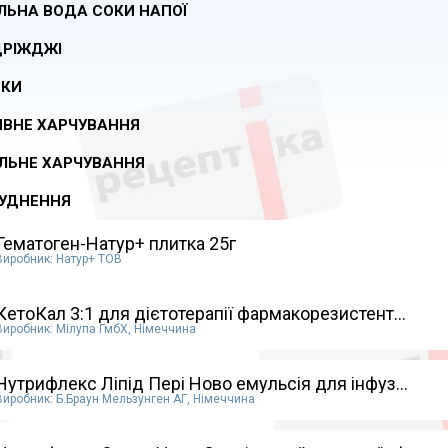
ЛЬНА ВОДА СОКИ НАПОЇ
ДРІЖДЖІ
СКИ
ВНЕ ХАРЧУВАННЯ
ЛЬНЕ ХАРЧУВАННЯ
УДНЕННЯ
Гематоген-Натур+ плитка 25г
Виробник: Натур+ ТОВ
КетоКал 3:1 для дієтотерапії фармакорезистент...
Виробник: Мілупа ГмбХ, Німеччина
Нутрифлекс Ліпід Пері Ново емульсія для інфуз...
Виробник: Б.Браун Мельзунген АГ, Німеччина