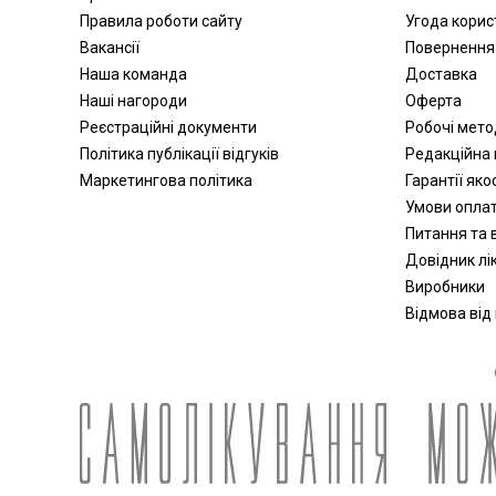
Аксесуари для інвалідних
Правила роботи сайту
Угода корис
колясок
Вакансії
Повернення
Санітарно-гігієнічне обладнання
Наша команда
Доставка
Підйомні крісла
Наші нагороди
Оферта
Кисневі концентратори,
Реєстраційні документи
Робочі мет
інгалятори
Політика публікації відгуків
Редакційна 
Запчастини для інвалідних
Маркетингова політика
Гарантії яко
колясок
Умови опла
Медичні матраци
Питання та в
Аплікатори Ляпко
Довідник лік
Лампи
Виробники
Знезараження і кварцування
Відмова від
Дарсонвалі
Магнітотерапія
Рециркулятори
Алкотестери (алкометри)
Фізіотерапія
Апарати для електротерапії